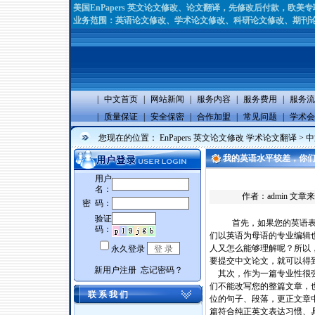
美国EnPapers 英文论文修改、论文翻译，先修改后付款，欧
业务范围：英语论文修改、学术论文修改、科研论文修改、期刊论
|
中文首页
|
网站新闻
|
服务内容
|
服务费用
|
服务流
|
质量保证
|
安全保密
|
合作加盟
|
常见问题
|
学术会
您现在的位置：
EnPapers 英文论文修改 学术论文翻译
>
中
我的英语水平较差，你
作者：
admin
文章来
首先，如果您的英语表
们以英语为母语的专业编辑
人又怎么能够理解呢？所以
要提交中文论文，就可以得
其次，作为一篇专业性很强
们不能改写您的整篇文章，也
联 系 我 们
位的句子、段落，更正文章
篇符合纯正英文表达习惯、具