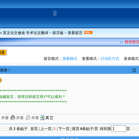
pers 英文论文修改 学术论文翻译
>
留言板
> 查看留言
精华留
留言模式：
游客模式
查看模式：
讨论区方式
发表模式
：
谢谢！
************************************
 隐藏留言，管理员和留言用户可以看到 *
************************************
共
1
条贴子 首页 | 上一页 |
1
| 下一页 | 尾页
6
条贴子/页 转到第
页