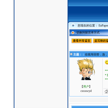
您现在的位置：
EnPa
切换到留言本方式
主题：：
在线等回答，急，
**
*
**
【
用户
】
cxxxxcyd