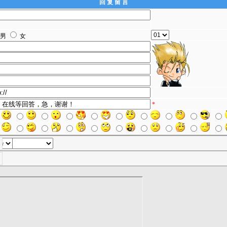
回 复 留 言
男
女
*