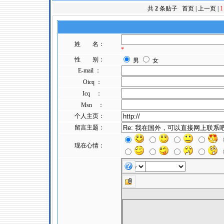
共
2
条贴子 首页 | 上一页 |
1
姓 名：
*
性 别：
男
女
E-mail ：
Oicq ：
Icq ：
Msn ：
个人主页：
留言主题：
现在心情：