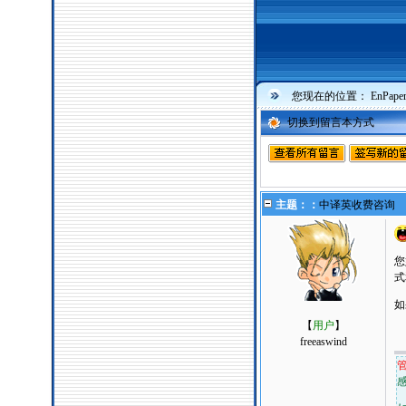
您现在的位置：
EnPa
切换到留言本方式
主题：：
中译英收费咨询
您
式
如
【
用户
】
freeaswind
管