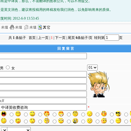
如有是中译英，那么，不需翻译的图表公式，可以不用提交。
若是英文润色，建议将投稿用的终稿发给我们润色，以免影响将来的质保。
复时间: 2012-6-9 13:53:45
共
1
条贴子 首页 | 上一页 |
1
| 下一页 | 尾页
6
条贴子/页 转到第
页
回 复 留 言
男
女
*