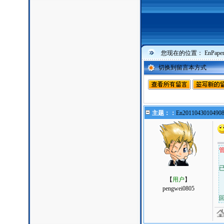
您现在的位置：
EnPa
切换到留言本方式
主题：：
En2011043010490
管
【
用户
】
pengwei0805
回