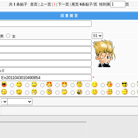
共
1
条贴子 首页 | 上一页 |
1
| 下一页 | 尾页
6
条贴子/页 转到第
页
回 复 留 言
男
女
*